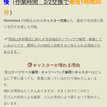
慢
（
作業時間 2/2交換で
最短1時間30
分
）
Victorinox
の8割を占める
キャスター交換
なら、最短で当日受け取
り当日引き渡しも可能。
理由は外部委託に頼らず当店独自のノウハウで修理・修復して
いるからです。費用もその他社と比較すると抑えられる理由でも
あります。
キャスターが壊れる理由
実は
スーツケース修理・キャリーバック修理
の
キャスター
はどん
なに丁寧に扱っても、普通に使っているだけで壊れてしまいま
す。
壊れる理由はたくさんありますが、大きく分けてこの3つ
①ゴムの劣化による破損 ゴムが劣化により固くなって割れてし
まいます。