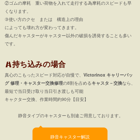
②ゴムの摩耗 重い荷物を入れて走行する為摩耗のスピードも早
くなります。
③使い方のクセ または 構造上の理由
によっても壊れ方が変わってきます。
傷んだキャスターがキャスター以外の破損を誘発することも多い
です。
持ち込みの場合
真心のこもったスピード対応が自慢で、
Victorinox キャリーバッ
グ 修理
・キャスター交換修理
の8割を占める
キャスタ－交換
なら、
最短で当日受け取り当日引き渡しも可能
キャクター交換、作業時間約90分【目安】
静音タイプのキャスターも別途ご用意しております。
静音キャスター解説