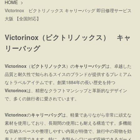
HOME
>
Victorinox ビクトリノックス キャリーバッグ 即日修理サービス
大阪 【全国対応】
Victorinox（ビクトリノックス） キャ
リーバッグ
Victorinox
（
ビクトリノックス
）の
キャリーバッグ
は、卓越した
品質と耐久性で知られるスイスのブランドが提供するプレミアム
なトラベルアイテムです。創業1884年の長い歴史を持つ
Victorinox
は、精密なクラフトマンシップと革新的なデザイン
で、多くの旅行者に愛されています。
Victorinox
の
キャリーバッグ
は、軽量でありながら非常に頑丈な
素材を使用しており、長期間の使用にも耐える構造です。多機能
な収納スペースや整理しやすい内装が特徴で、旅行中の荷物を効
率よく管理できます。特に、衣類をシワにせず収納できるガーメ