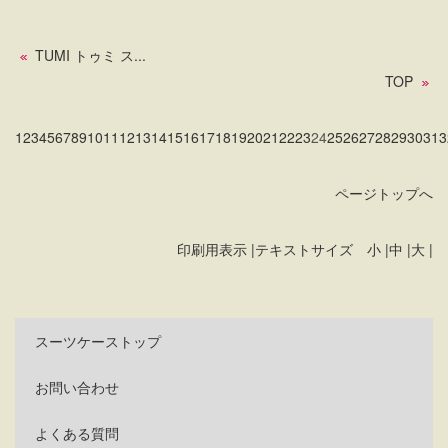
TUMI トゥミ ス...
TOP
1
2
3
4
5
6
7
8
9
10
11
12
13
14
15
16
17
18
19
20
21
22
23
24
25
26
27
28
29
30
31
3
ページトップへ
印刷用表示 |
テキストサイズ 小 |
中 |
大 |
スーツケーストップ
お問い合わせ
よくある質問