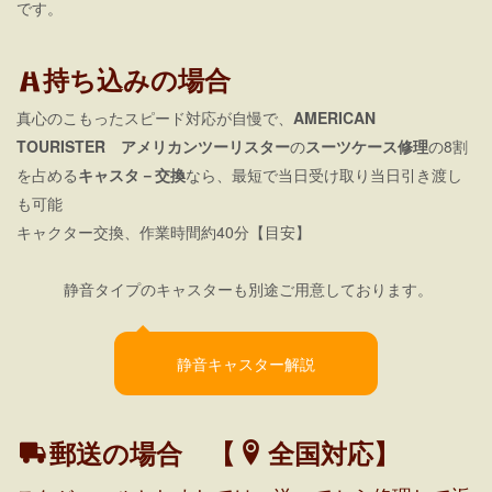
です。
持ち込みの場合
真心のこもったスピード対応が自慢で、
AMERICAN
TOURISTER アメリカンツーリスター
の
スーツケース修理
の8割
を占める
キャスタ－交換
なら、最短で当日受け取り当日引き渡し
も可能
キャクター交換、作業時間約40分【目安】
静音タイプのキャスターも別途ご用意しております。
静音キャスター解説
郵送の場合 【
全国対応】