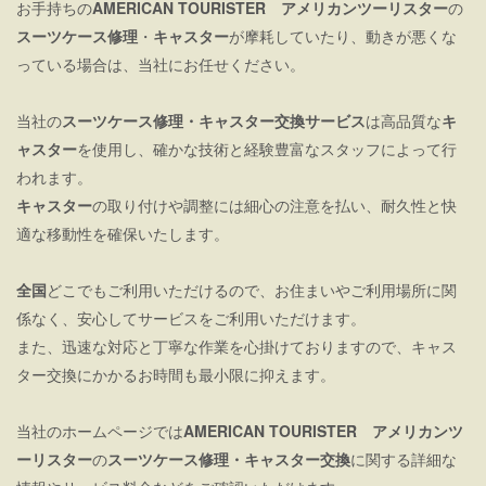
お手持ちの
AMERICAN TOURISTER アメリカンツーリスター
の
スーツケース修理
・
キャスター
が摩耗していたり、動きが悪くな
っている場合は、当社にお任せください。
当社の
スーツケース修理・キャスター交換サービス
は高品質な
キ
ャスター
を使用し、確かな技術と経験豊富なスタッフによって行
われます。
キャスター
の取り付けや調整には細心の注意を払い、耐久性と快
適な移動性を確保いたします。
全国
どこでもご利用いただけるので、お住まいやご利用場所に関
係なく、安心してサービスをご利用いただけます。
また、迅速な対応と丁寧な作業を心掛けておりますので、キャス
ター交換にかかるお時間も最小限に抑えます。
当社のホームページでは
AMERICAN TOURISTER アメリカンツ
ーリスター
の
スーツケース修理・キャスター交換
に関する詳細な