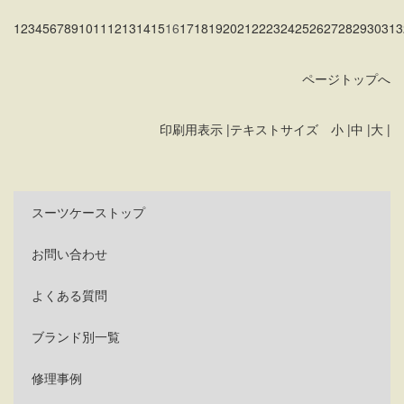
1
2
3
4
5
6
7
8
9
10
11
12
13
14
15
16
17
18
19
20
21
22
23
24
25
26
27
28
29
30
31
3
ページトップへ
印刷用表示 |
テキストサイズ 小 |
中 |
大 |
スーツケーストップ
お問い合わせ
よくある質問
ブランド別一覧
修理事例