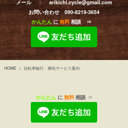
：
メール
arikichi.cycle@gmail.com
お問い合わせ 090-8219-3654
かんたん
に
無料
相談 ⇒
HOME
>
自転車輪行 梱包サービス案内
かんたん
に
無料
相談
⇒