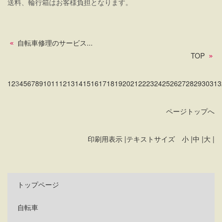
送料、輪行箱はお客様負担となります。
自転車修理のサービス...
TOP
1
2
3
4
5
6
7
8
9
10
11
12
13
14
15
16
17
18
19
20
21
22
23
24
25
26
27
28
29
30
31
3
ページトップへ
印刷用表示 |
テキストサイズ 小 |
中 |
大 |
トップページ
自転車