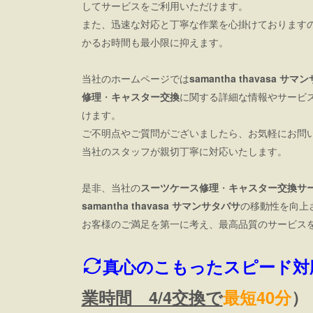
してサービスをご利用いただけます。
また、迅速な対応と丁寧な作業を心掛けております
かるお時間も最小限に抑えます。
当社のホームページでは
samantha thavasa サ
修理
・
キャスター交換
に関する詳細な情報やサービ
けます。
ご不明点やご質問がございましたら、お気軽にお問
当社のスタッフが親切丁寧に対応いたします。
是非、当社の
スーツケース修理
・
キャスター交換サ
samantha thavasa サマンサタバサ
の移動性を向上
お客様のご満足を第一に考え、最高品質のサービス
真心のこもったスピード対
業時間 4/4交換で
最短40分
）