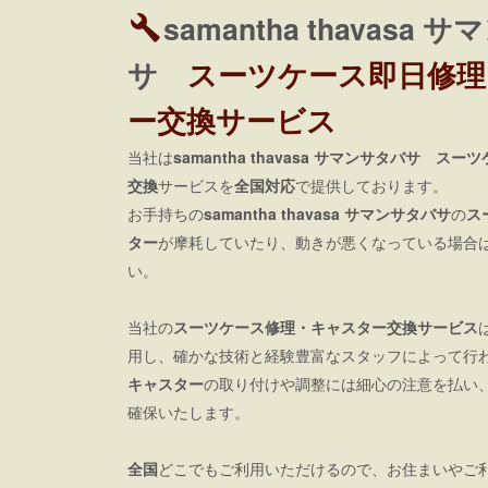
samantha thavasa
サ
スーツケース即日修理
ー交換サービス
当社は
samantha thavasa サマンサタバサ ス
交換
サービスを
全国対応
で提供しております。
お手持ちの
samantha thavasa サマンサタバサ
の
ス
ター
が摩耗していたり、動きが悪くなっている場合
い。
当社の
スーツケース修理・キャスター交換サービス
用し、確かな技術と経験豊富なスタッフによって行
キャスター
の取り付けや調整には細心の注意を払い
確保いたします。
全国
どこでもご利用いただけるので、お住まいやご