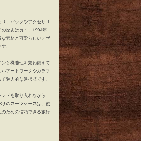
あり、バッグやアクセサリ
の歴史は長く、1994年
質な素材と可愛らしいデザ
ます。
インと機能性を兼ね備えて
しいアートワークやカラフ
って魅力的な選択肢です。
レンドを取り入れながら、
バサ
の
スーツケース
は、使
性のための信頼できる旅行