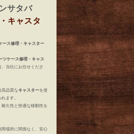
 サマンサタバ
・キャスタ
ーツケース修理・
キャスター
ーツケース修理・キャス
は、当社にお任せくださ
は高品質な
キャスター
を使
われます。
、耐久性と快適な移動性を
利用場所に関係なく、安心