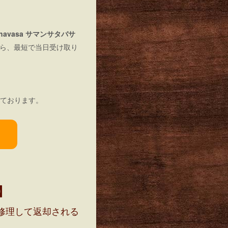
 thavasa サマンサタバサ
ら、最短で当日受け取り
ております。
】
修理して返却される