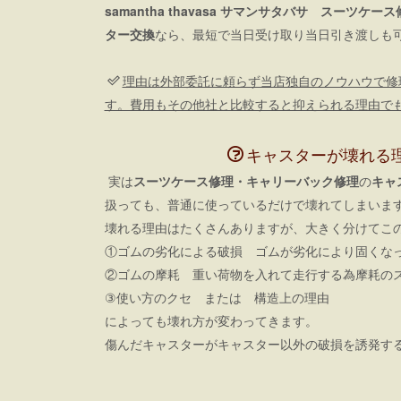
samantha thavasa サマンサタバサ スーツケー
ター交換
なら、最短で当日受け取り当日引き渡しも
理由は外部委託に頼らず当店独自のノウハウで修
す。費用もその他社と比較すると抑えられる理由で
キャスターが壊れる
実は
スーツケース修理・キャリーバック修理
の
キャ
扱っても、普通に使っているだけで壊れてしまいま
壊れる理由はたくさんありますが、大きく分けてこの
①ゴムの劣化による破損 ゴムが劣化により固くな
②ゴムの摩耗 重い荷物を入れて走行する為摩耗の
③使い方のクセ または 構造上の理由
によっても壊れ方が変わってきます。
傷んだキャスターがキャスター以外の破損を誘発す