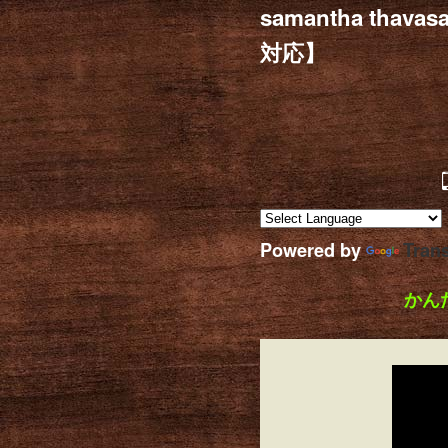
samantha t
対応】
Powered by
Trans
かん