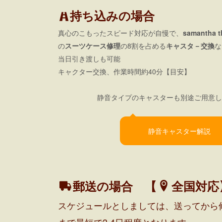
持ち込みの場合
真心のこもったスピード対応が自慢で、
samantha
の
スーツケース修理
の8割を占める
キャスタ－交換
な
当日引き渡しも可能
キャクター交換、作業時間約40分【目安】
静音タイプのキャスターも別途ご用意し
静音キャスター解説
郵送の場合 【
全国対応
スケジュールとしましては、送ってから