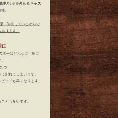
ス修理
の8割を占める
キャス
可能。
理・修復しているからで
もあります。
理由
スター
はどんなに丁寧に
す。
3つ
って割れてしまいます。
スピードも早くなります。
ることも多いです。