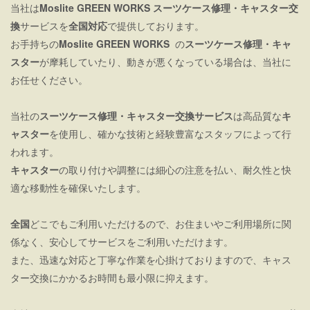
当社は
Moslite GREEN WORKS スーツケース修理・
キャスター交
換
サービスを
全国対応
で提供しております。
お手持ちの
Moslite GREEN WORKS
の
スーツケース修理・キャ
スター
が摩耗していたり、動きが悪くなっている場合は、当社に
お任せください。
当社の
スーツケース修理・キャスター交換サービス
は高品質な
キ
ャスター
を使用し、確かな技術と経験豊富なスタッフによって行
われます。
キャスター
の取り付けや調整には細心の注意を払い、耐久性と快
適な移動性を確保いたします。
全国
どこでもご利用いただけるので、お住まいやご利用場所に関
係なく、安心してサービスをご利用いただけます。
また、迅速な対応と丁寧な作業を心掛けておりますので、キャス
ター交換にかかるお時間も最小限に抑えます。