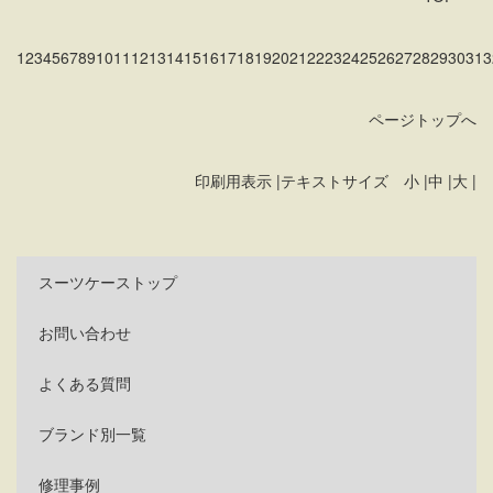
1
2
3
4
5
6
7
8
9
10
11
12
13
14
15
16
17
18
19
20
21
22
23
24
25
26
27
28
29
30
31
3
ページトップへ
印刷用表示 |
テキストサイズ 小 |
中 |
大 |
スーツケーストップ
お問い合わせ
よくある質問
ブランド別一覧
修理事例