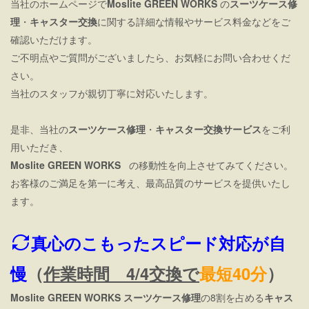
当社のホームページで
Moslite GREEN WORKS
の
スーツケース修
理
・
キャスター交換
に関する詳細な情報やサービス料金などをご
確認いただけます。
ご不明点やご質問がございましたら、お気軽にお問い合わせくだ
さい。
当社のスタッフが親切丁寧に対応いたします。
是非、当社の
スーツケース修理
・
キャスター交換サービス
をご利
用いただき、
Moslite GREEN WORKS
の移動性を向上させてみてください。
お客様のご満足を第一に考え、最高品質のサービスを提供いたし
ます。
真心のこもったスピード対応が自
慢
（
作業時間 4/4交換で
最短40分
）
Moslite GREEN WORKS スーツケース修理
の8割を占める
キャス